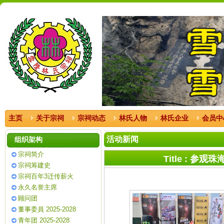
主页
关于宗祠
宗祠动态
林氏人物
林氏企业
会员中
活动新闻
组织架构
宗祠简介
Title :
宗祠筹建史
宗祠百年3迁传薪火
永久名誉主席
顾问团
董事委員 2025-2028
青年团 2025-2028