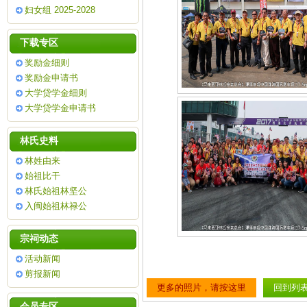
妇女组 2025-2028
下载专区
奖励金细则
奖励金申请书
大学贷学金细则
大学贷学金申请书
林氏史料
林姓由来
始祖比干
林氏始祖林坚公
入闽始祖林禄公
宗祠动态
活动新闻
剪报新闻
更多的照片，请按这里
回到列
会员专区