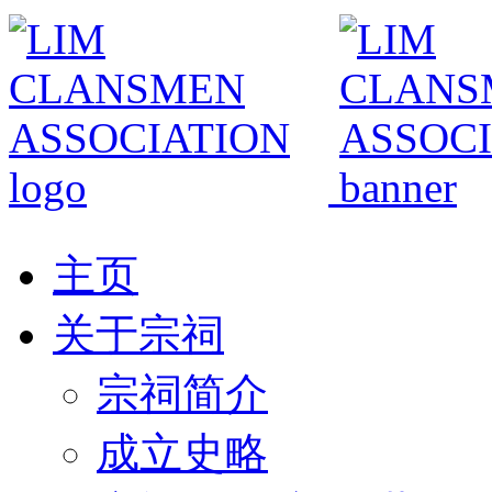
主页
关于宗祠
宗祠简介
成立史略