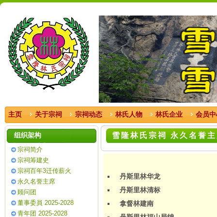
主页
关于宗祠
宗祠动态
林氏人物
林氏企业
会员中
组织架构
雪隆林氏宗祠 永久名誉主
宗祠简介
宗祠筹建史
宗祠百年3迁传薪火
丹斯里林华龙
永久名誉主席
丹斯里林清标
顾问团
董事委員 2025-2028
拿督林建南
青年团 2025-2028