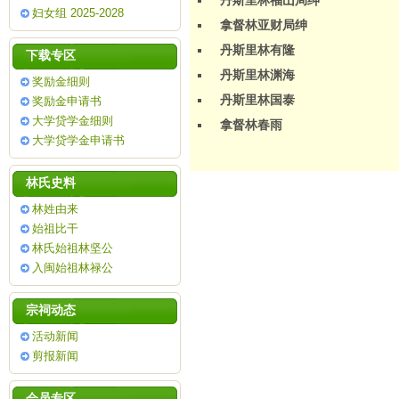
丹斯里林福山局绅
妇女组 2025-2028
拿督林亚财局绅
丹斯里林有隆
下载专区
丹斯里林渊海
奖励金细则
丹斯里林国泰
奖励金申请书
大学贷学金细则
拿督林春雨
大学贷学金申请书
林氏史料
林姓由来
始祖比干
林氏始祖林坚公
入闽始祖林禄公
宗祠动态
活动新闻
剪报新闻
会员专区