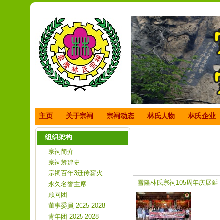
主页
关于宗祠
宗祠动态
林氏人物
林氏企业
活动新闻列表
组织架构
宗祠简介
宗祠筹建史
宗祠百年3迁传薪火
雪隆林氏宗祠105周年庆展延
永久名誉主席
顾问团
董事委員 2025-2028
青年团 2025-2028