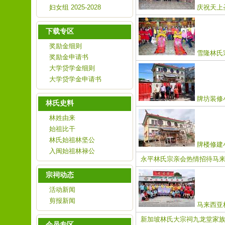
妇女组 2025-2028
庆祝天上
下载专区
奖励金细则
雪隆林氏宗
奖励金申请书
大学贷学金细则
大学贷学金申请书
牌坊装修
林氏史料
林姓由来
始祖比干
林氏始祖林坚公
牌楼修建
入闽始祖林禄公
永平林氏宗亲会热情招待马来
宗祠动态
活动新闻
剪报新闻
马来西亚
新加坡林氏大宗祠九龙堂家族
会员专区