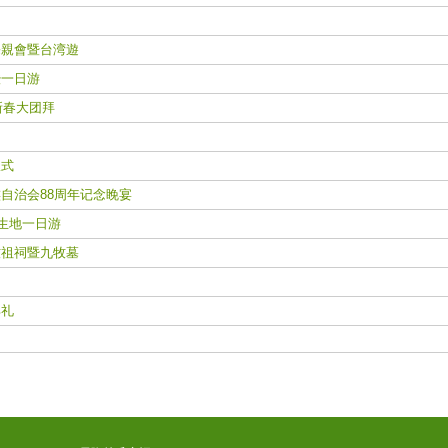
親會暨台湾遊
暨一日游
新春大团拜
仪式
自治会88周年记念睌宴
生地一日游
祖祠暨九牧墓
典礼