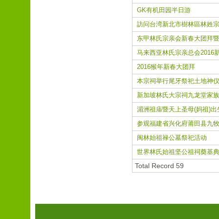
GK有机田园半日游
訪问台湾新北市樹林區林姓宗
东甲林氏宗亲会新春大团拜
马来西亚林氏宗亲总会2016
2016猴年新春大团拜
本宗祠举行尾牙祭祀土地神
新加坡林氏大宗祠九龙堂家族
湄洲祖庙暨天上圣母(妈祖)出
参观福建省兴化府莆田县九牧
闽林始祖禄公墓祭祀活动
世界林氏始祖坚公祖祠奠基
Total Record 59