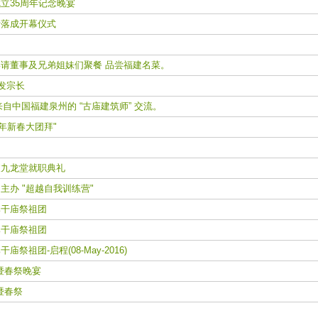
立35周年记念晚宴
落成开幕仪式
请董事及兄弟姐妹们聚餐 品尝福建名菜。
发宗长
来自中国福建泉州的 “古庙建筑师” 交流。
年新春大团拜"
九龙堂就职典礼
办 "超越自我训练营"
干庙祭祖团
干庙祭祖团
祖团-启程(08-May-2016)
辰暨春祭晚宴
暨春祭