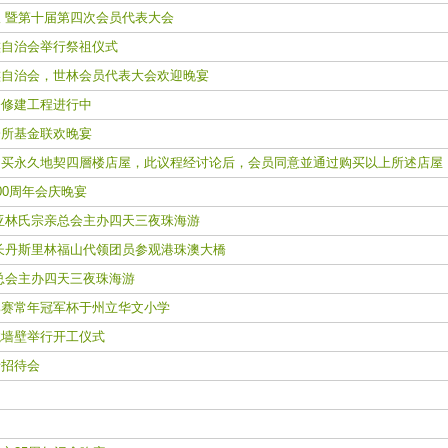
 暨第十届第四次会员代表大会
自治会举行祭祖仪式
自治会，世林会员代表大会欢迎晚宴
修建工程进行中
所基金联欢晚宴
买永久地契四層楼店屋，此议程经讨论后，会员同意並通过购买以上所述店屋
00周年会庆晚宴
亚林氏宗亲总会主办四天三夜珠海游
长丹斯里林福山代领团员参观港珠澳大橋
总会主办四天三夜珠海游
赛常年冠军杯于州立华文小学
墙壁举行开工仪式
者招待会