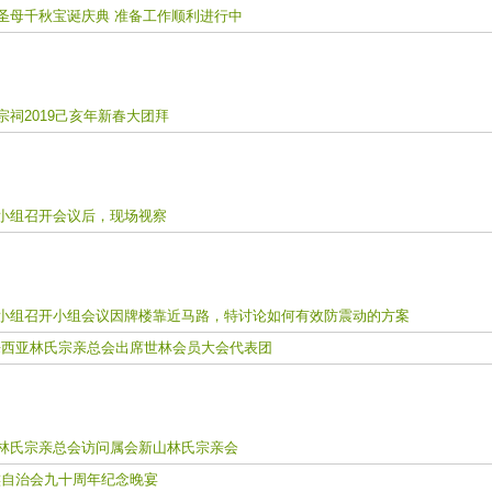
圣母千秋宝诞庆典 准备工作顺利进行中
祠2019己亥年新春大团拜
小组召开会议后，现场视察
小组召开小组会议因牌楼靠近马路，特讨论如何有效防震动的方案
西亚林氏宗亲总会出席世林会员大会代表团
林氏宗亲总会访问属会新山林氏宗亲会
自治会九十周年纪念晚宴