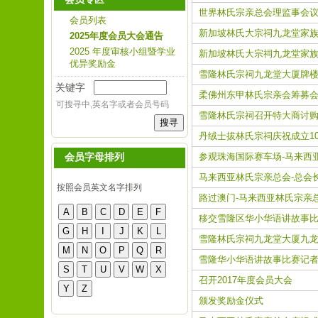
世界林氏宗亲总会理监事会议
会员列表
新加坡林氏大宗祠九龙堂家族
2025年度会员大会通告
2025 年度审核小组暨学业
新加坡林氏大宗祠九龙堂家族
优异奖励金
雪隆林氏宗祠九龙堂大厦牌楼
关键字
柔佛州东甲林氏宗亲会筹募会
可搜寻中,英名字或者会员号码
雪隆林氏宗祠召开特大商讨购
丹绒士拔林氏宗祠庆祝成立1
会员字母排列
参观珠海国际赛车场-马来西
马来西亚林氏宗亲总会-总会
按照会员英文名字排列
路过澳门-马来西亚林氏宗亲
移交雪隆区华小华语讲故事比
雪隆林氏宗祠九龙堂大厦九龙
雪隆华小华语讲故事比赛记
召开2017年度会员大会
颁发奖励金仪式