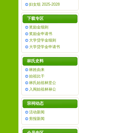
妇女组 2025-2028
下载专区
奖励金细则
奖励金申请书
大学贷学金细则
大学贷学金申请书
林氏史料
林姓由来
始祖比干
林氏始祖林坚公
入闽始祖林禄公
宗祠动态
活动新闻
剪报新闻
会员专区