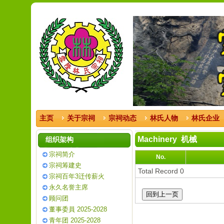
主页
关于宗祠
宗祠动态
林氏人物
林氏企业
Machinery 机械
组织架构
宗祠简介
No.
宗祠筹建史
Total Record 0
宗祠百年3迁传薪火
永久名誉主席
顾问团
董事委員 2025-2028
青年团 2025-2028