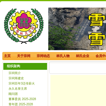
主页
关于宗祠
宗祠动态
林氏人物
林氏企业
会员中
组织架构
雪隆林氏宗祠第52屆（20
宗祠简介
宗祠筹建史
宗祠百年3迁传薪火
永久名誉主席
顾问团
董事委員 2025-2028
青年团 2025-2028