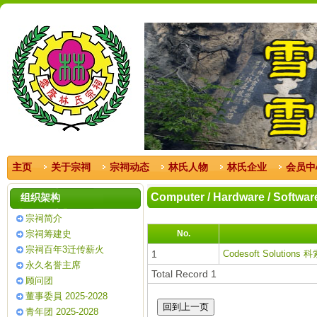
主页
关于宗祠
宗祠动态
林氏人物
林氏企业
会员中
Computer / Hardware / Softwa
组织架构
宗祠简介
宗祠筹建史
No.
宗祠百年3迁传薪火
1
Codesoft Solutions
永久名誉主席
Total Record 1
顾问团
董事委員 2025-2028
青年团 2025-2028