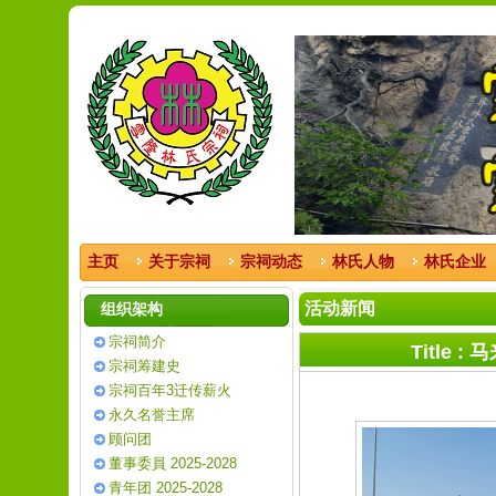
主页
关于宗祠
宗祠动态
林氏人物
林氏企业
活动新闻
组织架构
宗祠简介
Title
宗祠筹建史
宗祠百年3迁传薪火
永久名誉主席
顾问团
董事委員 2025-2028
青年团 2025-2028