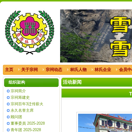
主页
关于宗祠
宗祠动态
林氏人物
林氏企业
会员中
活动新闻
组织架构
宗祠简介
宗祠筹建史
宗祠百年3迁传薪火
永久名誉主席
顾问团
董事委員 2025-2028
青年团 2025-2028