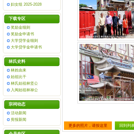
妇女组 2025-2028
下载专区
奖励金细则
奖励金申请书
大学贷学金细则
大学贷学金申请书
林氏史料
林姓由来
始祖比干
林氏始祖林坚公
入闽始祖林禄公
宗祠动态
活动新闻
剪报新闻
更多的照片，请按这里
回到列
会员专区