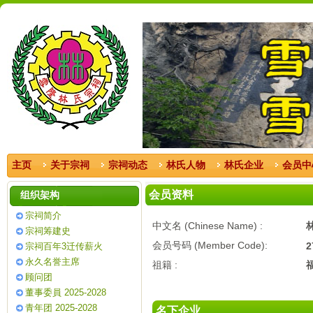
主页
关于宗祠
宗祠动态
林氏人物
林氏企业
会员中
会员资料
组织架构
宗祠简介
中文名 (Chinese Name) :
宗祠筹建史
会员号码 (Member Code):
2
宗祠百年3迁传薪火
永久名誉主席
祖籍 :
顾问团
董事委員 2025-2028
青年团 2025-2028
名下企业