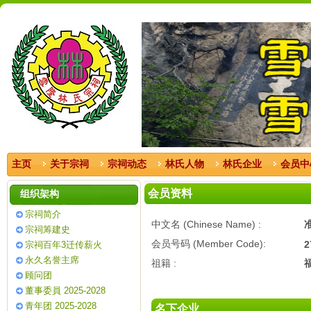
主页
关于宗祠
宗祠动态
林氏人物
林氏企业
会员中
会员资料
组织架构
宗祠简介
中文名 (Chinese Name) :
宗祠筹建史
会员号码 (Member Code):
2
宗祠百年3迁传薪火
永久名誉主席
祖籍 :
顾问团
董事委員 2025-2028
青年团 2025-2028
名下企业